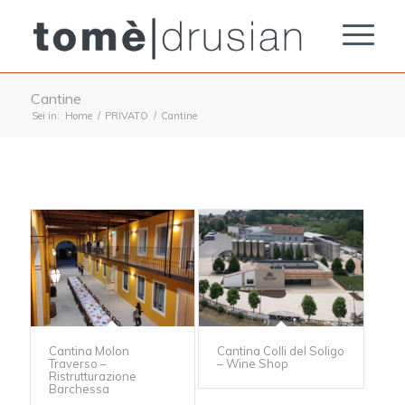
Cantine
Sei in:
Home
/
PRIVATO
/
Cantine
Cantina Molon
Cantina Colli del Soligo
Traverso –
– Wine Shop
Ristrutturazione
Barchessa